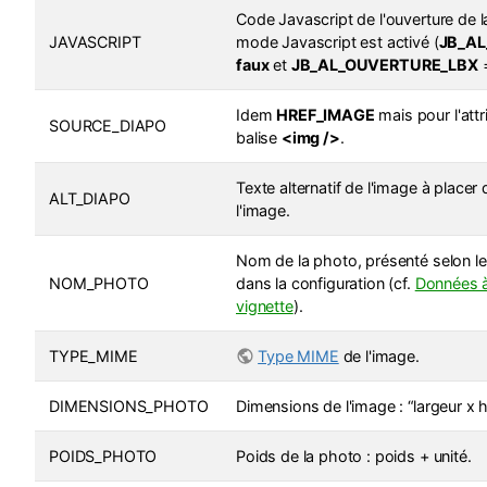
Code Javascript de l'ouverture de 
JAVASCRIPT
mode Javascript est activé (
JB_A
faux
et
JB_AL_OUVERTURE_LBX
Idem
HREF_IMAGE
mais pour l'att
SOURCE_DIAPO
balise
<img />
.
Texte alternatif de l'image à placer 
ALT_DIAPO
l'image.
Nom de la photo, présenté selon l
NOM_PHOTO
dans la configuration (cf.
Données à
vignette
).
TYPE_MIME
Type MIME
de l'image.
DIMENSIONS_PHOTO
Dimensions de l'image : “largeur x h
POIDS_PHOTO
Poids de la photo : poids + unité.