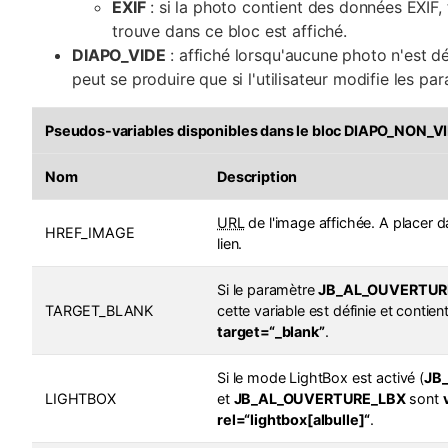
EXIF
: si la photo contient des données EXIF, 
trouve dans ce bloc est affiché.
DIAPO_VIDE
: affiché lorsqu'aucune photo n'est dé
peut se produire que si l'utilisateur modifie les par
Pseudos-variables disponibles dans le bloc
DIAPO_NON_V
Nom
Description
URL
de l'image affichée. A placer da
HREF_IMAGE
lien.
Si le paramètre
JB_AL_OUVERTUR
TARGET_BLANK
cette variable est définie et contient 
target=“_blank”
.
Si le mode LightBox est activé (
JB
LIGHTBOX
et
JB_AL_OUVERTURE_LBX
sont
rel=“lightbox[albulle]“
.