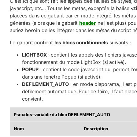
C'est ici que sont fait les appels des feuilles de styles, d
javascript, etc… Toutes les metas, exceptée la balise
<ti
placées dans ce gabarit car en mode intégré, les métas 
générées (alors que le gabarit
header
ne l'est plus) pou
auriez besoin de les intégrer dans les métas du script h
Le gabarit contient
les blocs conditionnels
suivants :
LIGHTBOX
: contient les appels des fichiers javas
fonctionnement du mode LightBox (si activé).
POPUP
: contient le code javascript qui permet l'
dans une fenêtre Popup (si activé).
DEFILEMENT_AUTO
: en mode diaporama, il est po
défilement automatique. Pour ce faire, il faut place
convient.
Pseudos-variable du bloc DEFILEMENT_AUTO
Nom
Description