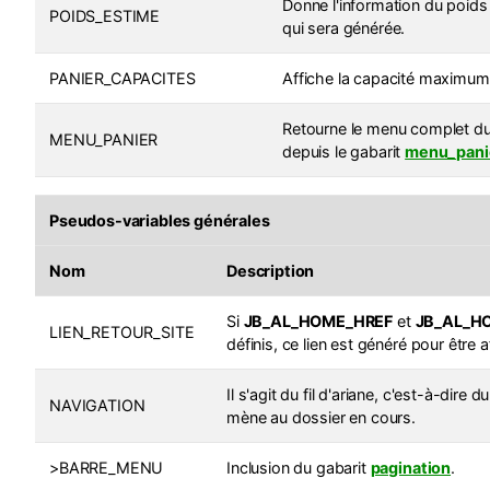
Donne l'information du poids 
POIDS_ESTIME
qui sera générée.
PANIER_CAPACITES
Affiche la capacité maximum 
Retourne le menu complet du
MENU_PANIER
depuis le gabarit
menu_pani
Pseudos-variables générales
Nom
Description
Si
JB_AL_HOME_HREF
et
JB_AL_H
LIEN_RETOUR_SITE
définis, ce lien est généré pour être a
Il s'agit du fil d'ariane, c'est-à-dire
NAVIGATION
mène au dossier en cours.
>BARRE_MENU
Inclusion du gabarit
pagination
.