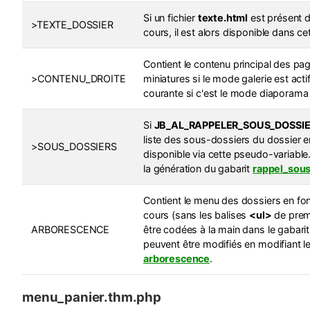
Si un fichier
texte.html
est présent d
>TEXTE_DOSSIER
cours, il est alors disponible dans c
Contient le contenu principal des page
>CONTENU_DROITE
miniatures si le mode galerie est actif
courante si c'est le mode diaporama 
Si
JB_AL_RAPPELER_SOUS_DOSSI
liste des sous-dossiers du dossier e
>SOUS_DOSSIERS
disponible via cette pseudo-variable.
la génération du gabarit
rappel_sous
Contient le menu des dossiers en fo
cours (sans les balises
<ul>
de premi
ARBORESCENCE
être codées à la main dans le gabari
peuvent être modifiés en modifiant le
arborescence
.
menu_panier.thm.php