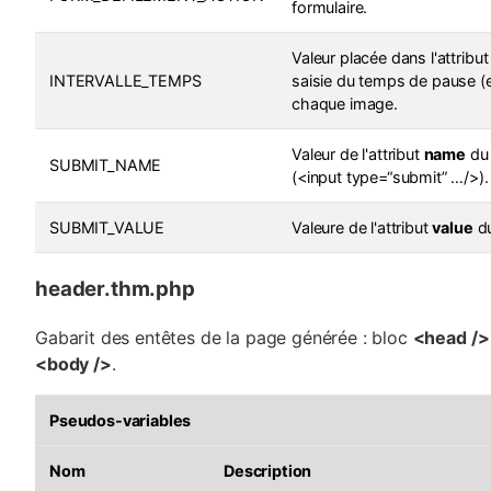
formulaire.
Valeur placée dans l'attribu
INTERVALLE_TEMPS
saisie du temps de pause (
chaque image.
Valeur de l'attribut
name
du 
SUBMIT_NAME
(<input type=“submit” …/>).
SUBMIT_VALUE
Valeure de l'attribut
value
du
header.thm.php
Gabarit des entêtes de la page générée : bloc
<head />
<body />
.
Pseudos-variables
Nom
Description