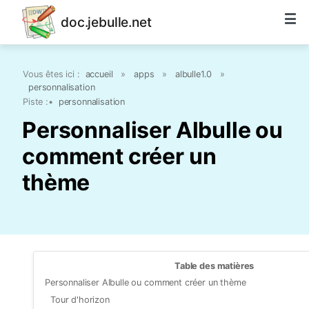
doc.jebulle.net
Vous êtes ici :
accueil
»
apps
»
albulle1.0
»
personnalisation
Piste :
•
personnalisation
Personnaliser Albulle ou
comment créer un
thème
Table des matières
Personnaliser Albulle ou comment créer un thème
Tour d'horizon