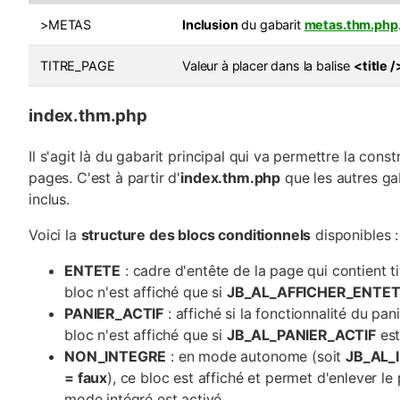
>METAS
Inclusion
du gabarit
metas.thm.php
TITRE_PAGE
Valeur à placer dans la balise
<title /
index.thm.php
Il s'agit là du gabarit principal qui va permettre la const
pages. C'est à partir d'
index.thm.php
que les autres ga
inclus.
Voici la
structure des blocs conditionnels
disponibles :
ENTETE
: cadre d'entête de la page qui contient ti
bloc n'est affiché que si
JB_AL_AFFICHER_ENTE
PANIER_ACTIF
: affiché si la fonctionnalité du pan
bloc n'est affiché que si
JB_AL_PANIER_ACTIF
es
NON_INTEGRE
: en mode autonome (soit
JB_AL_
= faux
), ce bloc est affiché et permet d'enlever le
mode intégré est activé.