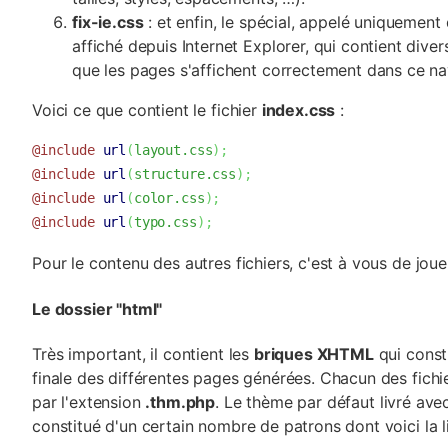
fix-ie.css
: et enfin, le spécial, appelé uniquement
affiché depuis Internet Explorer, qui contient dive
que les pages s'affichent correctement dans ce na
Voici ce que contient le fichier
index.css
:
@include
url
(
layout.css
)
;
@include
url
(
structure.css
)
;
@include
url
(
color.css
)
;
@include
url
(
typo.css
)
;
Pour le contenu des autres fichiers, c'est à vous de jou
Le dossier "html"
Très important, il contient les
briques XHTML
qui consti
finale des différentes pages générées. Chacun des fichie
par l'extension
.thm.php
. Le thème par défaut livré avec
constitué d'un certain nombre de patrons dont voici la li