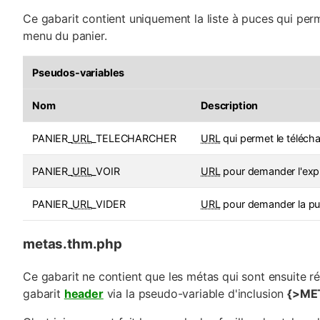
Ce gabarit contient uniquement la liste à puces qui per
menu du panier.
Pseudos-variables
Nom
Description
PANIER_
URL
_TELECHARCHER
URL
qui permet le téléch
PANIER_
URL
_VOIR
URL
pour demander l'expl
PANIER_
URL
_VIDER
URL
pour demander la pur
metas.thm.php
Ce gabarit ne contient que les métas qui sont ensuite r
gabarit
header
via la pseudo-variable d'inclusion
{>ME